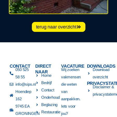
terug naar overzicht
CONTACT
DIRECT
VACATURE
DOWNLOADS
050 525
Wij zoeken
Download
NAAR
Home
58 55
vakmensen
overzicht
Bedrijf
PRIVACYSTA
info@sips.nl
die weten
Disclaimer &
Contact
Hoendiep
van
privacystatem
Onderhoud
162
aanpakken.
Beglazing
9745 EA
Iets voor
Restauratie
GRONINGEN
jou?