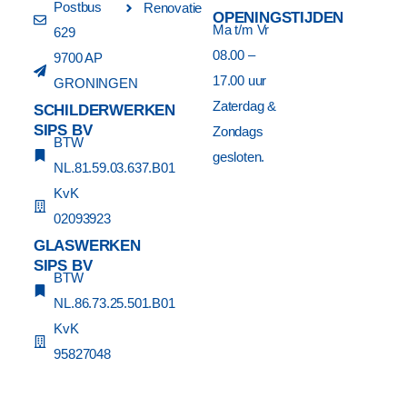
Postbus
Renovatie
OPENINGSTIJDEN
Ma t/m Vr
629
08.00 –
9700 AP
17.00 uur
GRONINGEN
Zaterdag &
SCHILDERWERKEN
SIPS BV
Zondags
BTW
gesloten.
NL.81.59.03.637.B01
KvK
02093923
GLASWERKEN
SIPS BV
BTW
NL.86.73.25.501.B01
KvK
95827048